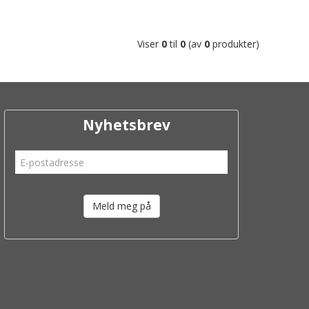
Viser
0
til
0
(av
0
produkter)
Nyhetsbrev
Meld meg på