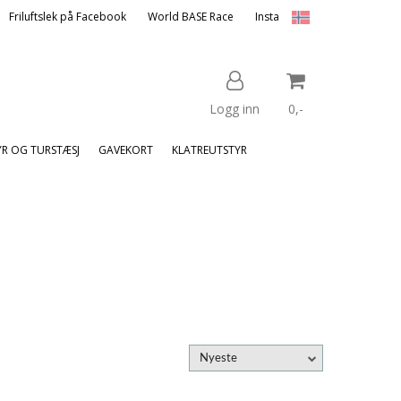
Friluftslek på Facebook
World BASE Race
Insta
Logg inn
0,-
YR OG TURSTÆSJ
GAVEKORT
KLATREUTSTYR
Nullstill
Trykk ENTER for å søke
Nyeste