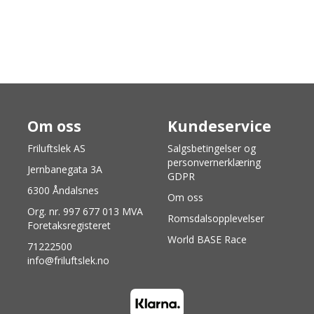
Om oss
Kundeservice
Friluftslek AS
Salgsbetingelser og
personvernerklæring
Jernbanegata 3A
GDPR
6300 Åndalsnes
Om oss
Org. nr. 997 677 013 MVA
Romsdalsopplevelser
Foretaksregisteret
World BASE Race
71222500
info@friluftslek.no