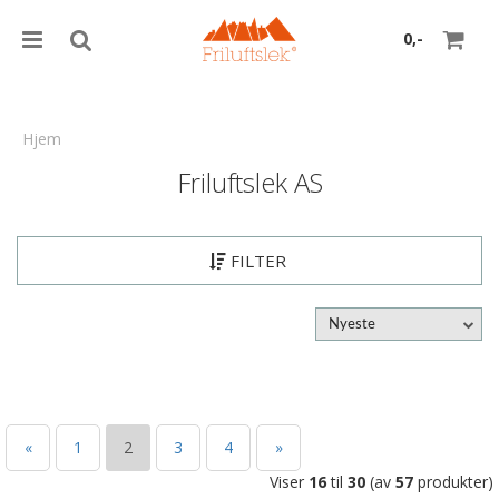
0,-
Hjem
Friluftslek AS
Nullstill
Trykk ENTER for å søke
FILTER
Nyeste
«
1
2
3
4
»
Viser
16
til
30
(av
57
produkter)