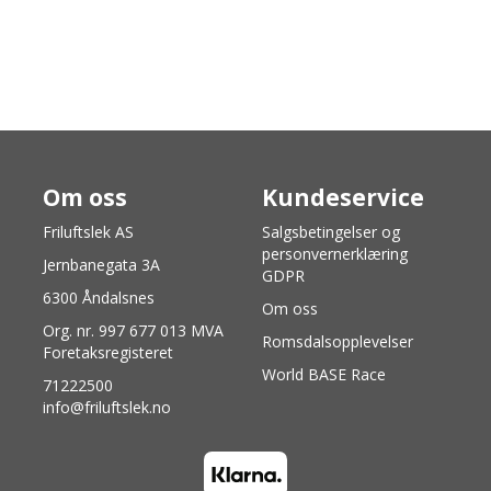
Om oss
Kundeservice
Friluftslek AS
Salgsbetingelser og
personvernerklæring
Jernbanegata 3A
GDPR
6300 Åndalsnes
Om oss
Org. nr. 997 677 013 MVA
Romsdalsopplevelser
Foretaksregisteret
World BASE Race
71222500
info@friluftslek.no