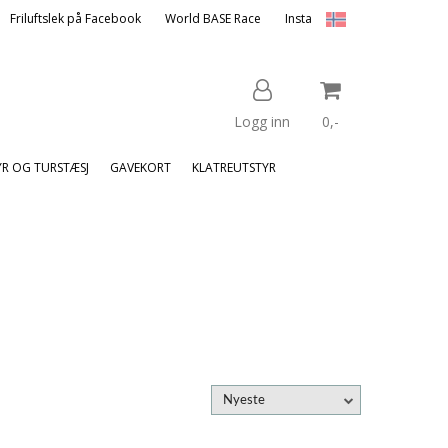
Friluftslek på Facebook
World BASE Race
Insta
Logg inn
0,-
YR OG TURSTÆSJ
GAVEKORT
KLATREUTSTYR
Nullstill
Trykk ENTER for å søke
Nyeste