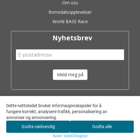
Om oss
Romsdalsopplevelser
World BASE Race
Nyhetsbrev
Meld meg på
Dette nettstedet bruker informasjonskapsler for å
fungere korrekt, analysere trafikk, personalisering av
annonser og annonsering.
Godta nødvendig
Godta alle
Juster innstillingene
© 2026 Friluftslek AS - Powered by
Mystore.no