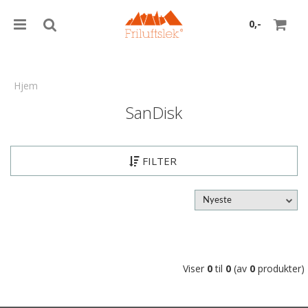
0,-
Hjem
SanDisk
Nullstill
Trykk ENTER for å søke
FILTER
Nyeste
Viser
0
til
0
(av
0
produkter)