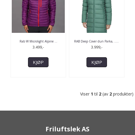
Rab W Microlight Alpine ...
RAB Deep Cover dun Parka, ..
...
3.499,-
3.999,-
KJØP
KJØP
Viser
1
til
2
(av
2
produkter)
Friluftslek AS