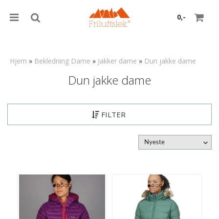
0,-
Hjem
»
Bekledning Dame
»
Jakker dame
»
Dun jakke dame
Dun jakke dame
Nullstill
Trykk ENTER for å søke
FILTER
Nyeste