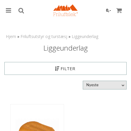
0,-
Hjem
»
Friluftsutstyr og turstæsj
»
Liggeunderlag
Liggeunderlag
Nullstill
Trykk ENTER for å søke
FILTER
Nyeste