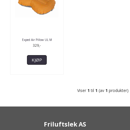
Exped Air Pillow UL M
329,-
KJØP
Viser
1
til
1
(av
1
produkter)
Friluftslek AS