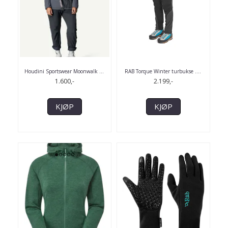
Houdini Sportswear Moonwalk
...
RAB Torque Winter turbukse .
...
1.600,-
2.199,-
KJØP
KJØP