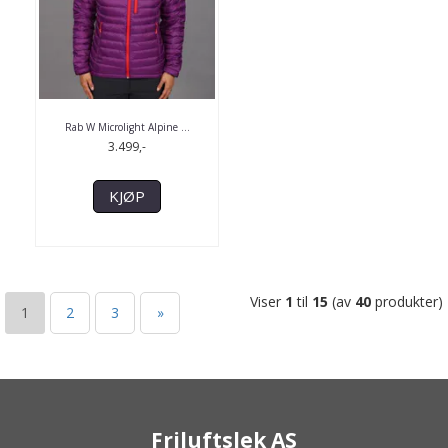
Rab W Microlight Alpine ...
3.499,-
KJØP
Viser
1
til
15
(av
40
produkter)
1
2
3
»
Friluftslek AS