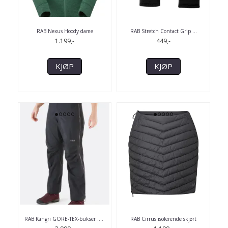
RAB Nexus Hoody dame
RAB Stretch Contact Grip ...
1.199,-
449,-
KJØP
KJØP
RAB Kangri GORE-TEX-bukser .
...
RAB Cirrus isolerende skjørt