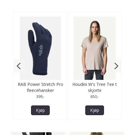
vest
RAB Power Stretch Pro
Houdini W's Tree Tee t
Houd
fleecehansker
skjorte
399,-
650,-
Kjøp
Kjøp