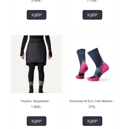
3.999,-
1.199,-
KJØP
KJØP
Houdini Sleepwalker ...
Smartwool W Run Cold Weather
...
1.800,-
379,-
KJØP
KJØP