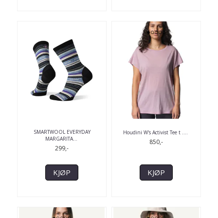
SMARTWOOL EVERYDAY
Houdini W's Activist Tee t .
...
MARGARITA
...
850,-
299,-
KJØP
KJØP