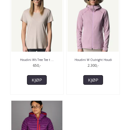
Houdini W's Tree Tee t ...
Houdini W Outright Houdi
650,-
2.300,-
KJØP
KJØP