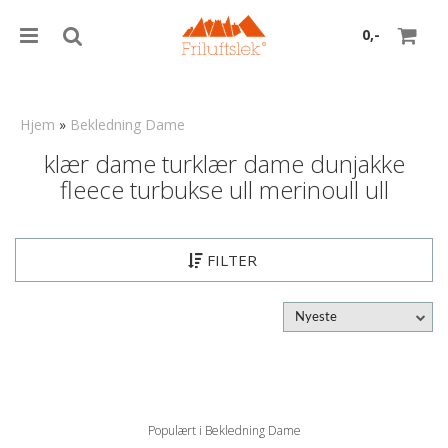
0,-
Hjem
»
Bekledning Dame
klær dame turklær dame dunjakke
Nullstill
fleece turbukse ull merinoull ull
Trykk ENTER for å søke
FILTER
Nyeste
Populært i Bekledning Dame