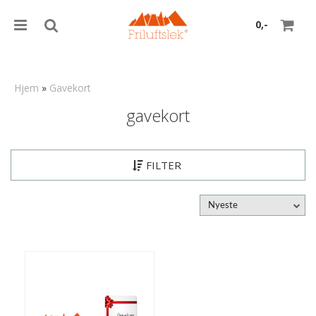
0,-
Hjem
»
Gavekort
gavekort
Nullstill
Trykk ENTER for å søke
FILTER
Nyeste