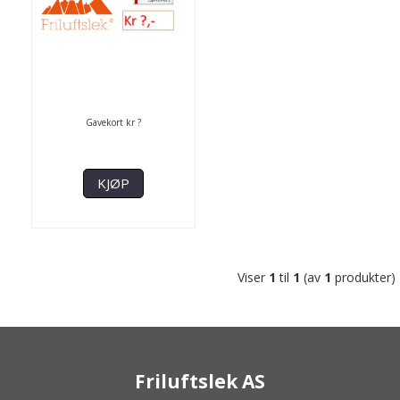
Gavekort kr ?
KJØP
Viser
1
til
1
(av
1
produkter)
Friluftslek AS