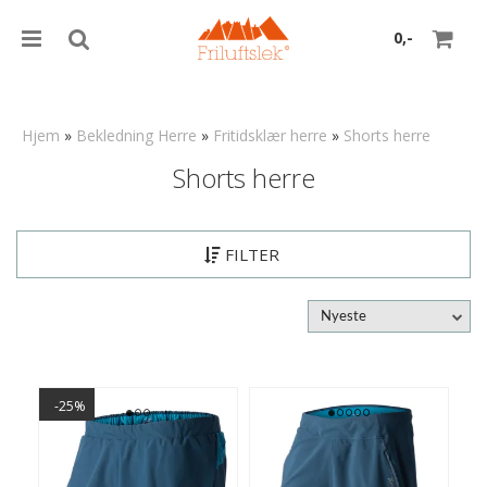
0,-
Hjem
»
Bekledning Herre
»
Fritidsklær herre
»
Shorts herre
Shorts herre
Nullstill
Trykk ENTER for å søke
FILTER
Nyeste
-25%