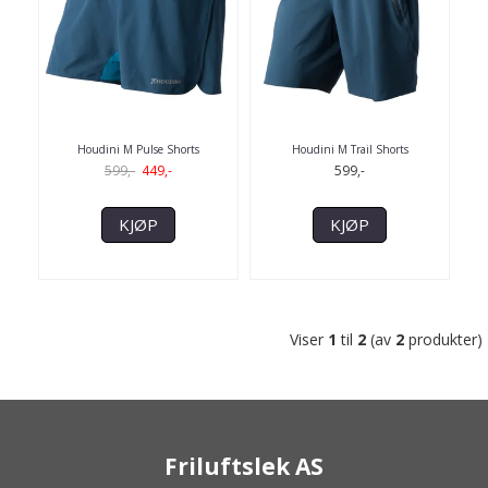
Houdini M Pulse Shorts
Houdini M Trail Shorts
599,-
449,-
599,-
KJØP
KJØP
Viser
1
til
2
(av
2
produkter)
Friluftslek AS