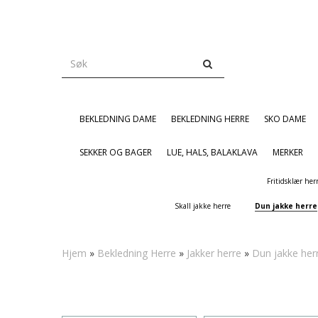
BEKLEDNING DAME
BEKLEDNING HERRE
SKO DAME
SEKKER OG BAGER
LUE, HALS, BALAKLAVA
MERKER
Fritidsklær her
Skall jakke herre
Dun jakke herre
Hjem
»
Bekledning Herre
»
Jakker herre
»
Dun jakke her