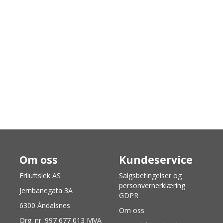
Om oss
Kundeservice
Friluftslek AS
Salgsbetingelser og
personvernerklæring
Jernbanegata 3A
GDPR
6300 Åndalsnes
Om oss
Org. nr. 997 677 013 MVA