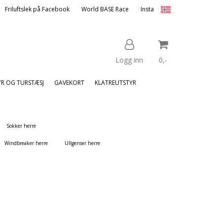
Friluftslek på Facebook
World BASE Race
Insta
Logg inn
0,-
YR OG TURSTÆSJ
GAVEKORT
KLATREUTSTYR
Nullstill
Sokker herre
Trykk ENTER for å søke
Windbreaker herre
Ullgenser herre