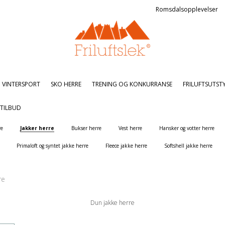
Romsdalsopplevelser
VINTERSPORT
SKO HERRE
TRENING OG KONKURRANSE
FRILUFTSUTST
TILBUD
re
Jakker herre
Bukser herre
Vest herre
Hansker og votter herre
Primaloft og syntet jakke herre
Fleece jakke herre
Softshell jakke herre
re
Dun jakke herre