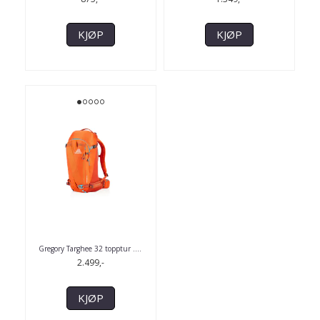
KJØP
KJØP
Gregory Targhee 32 topptur .
...
2.499,-
KJØP