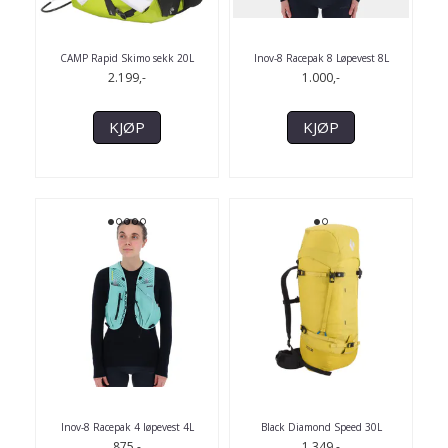
CAMP Rapid Skimo sekk 20L
Inov-8 Racepak 8 Løpevest 8L
2.199,-
1.000,-
KJØP
KJØP
Inov-8 Racepak 4 løpevest 4L
Black Diamond Speed 30L
875,-
1.349,-