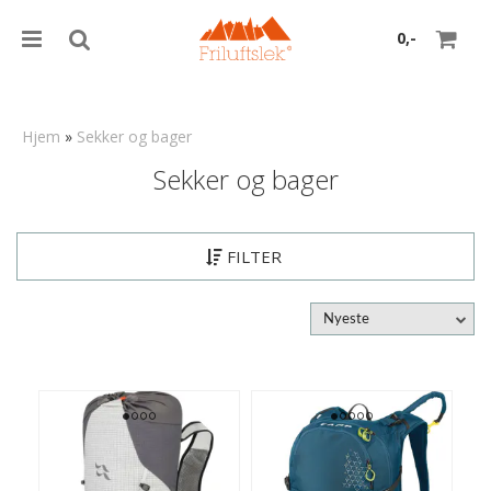
0,-
Hjem
»
Sekker og bager
Sekker og bager
Nullstill
Trykk ENTER for å søke
FILTER
Nyeste