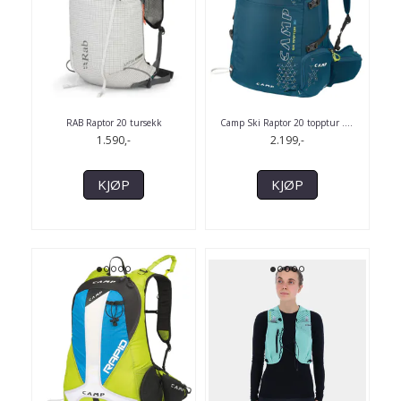
RAB Raptor 20 tursekk
Camp Ski Raptor 20 topptur .
...
1.590,-
2.199,-
KJØP
KJØP