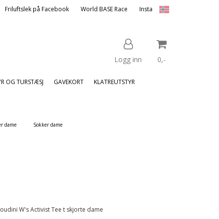
Friluftslek på Facebook
World BASE Race
Insta
Logg inn
0,-
YR OG TURSTÆSJ
GAVEKORT
KLATREUTSTYR
Nullstill
er dame
Sokker dame
Trykk ENTER for å søke
oudini W's Activist Tee t skjorte dame