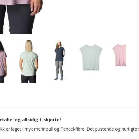
tabel og allsidig t-skjorte!
k er laget i myk merinoull og Tencel-fibre. Det pustende og hurtigtør