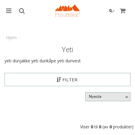
0,-
Hjem
Yeti
Nullstill
yeti dunjakke yeti dunkåpe yeti dunvest
Trykk ENTER for å søke
FILTER
Nyeste
Viser
0
til
0
(av
0
produkter)