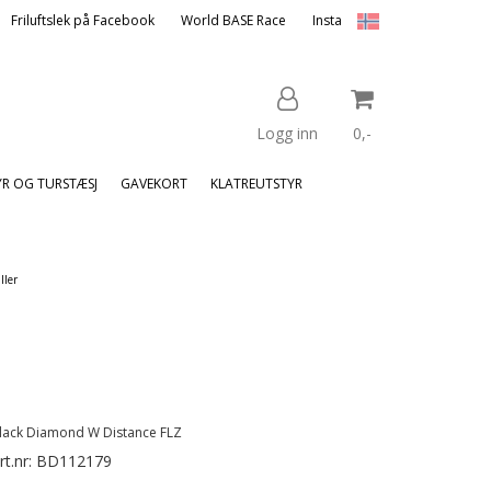
Friluftslek på Facebook
World BASE Race
Insta
Logg inn
0,-
YR OG TURSTÆSJ
GAVEKORT
KLATREUTSTYR
Nullstill
ller
Trykk ENTER for å søke
lack Diamond W Distance FLZ
rt.nr:
BD112179