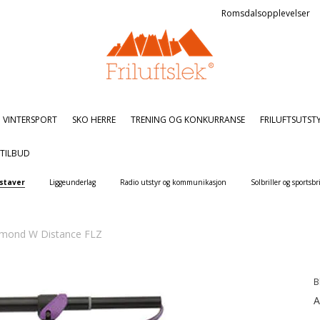
Romsdalsopplevelser
VINTERSPORT
SKO HERRE
TRENING OG KONKURRANSE
FRILUFTSUTST
TILBUD
staver
Liggeunderlag
Radio utstyr og kommunikasjon
Solbriller og sportsbri
amond W Distance FLZ
B
A