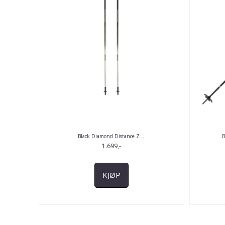
Black Diamond Distance Z ...
B
1.699,-
KJØP