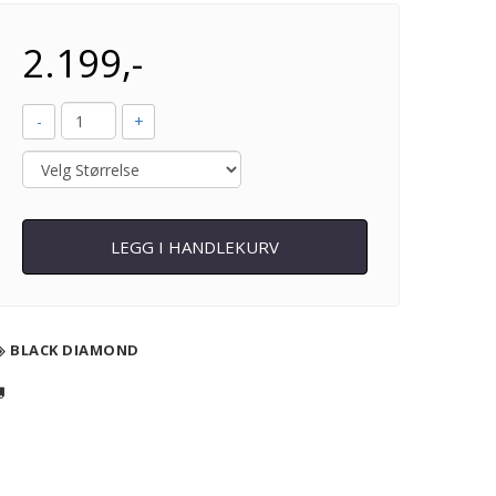
2.199,-
-
+
LEGG I HANDLEKURV
BLACK DIAMOND