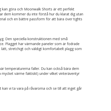
agg kan göra och Moonwalk Shorts är ett perfekt
 har dem kommer du inte förstå hur du klarat dig utan
ial och en bättre passform för att bära över tights
cetyg. Den speciella konstruktionen med små
eece. Plagget har värmande paneler som är fodrade
 lätt, stretchigt och väldigt komfortabelt plagg som
 när temperaturerna faller. Du kan också bära dem
 mycket värme faktiskt) under vilket vinteräventyr
t kan vi ta vara på råvarorna och se till att inget går