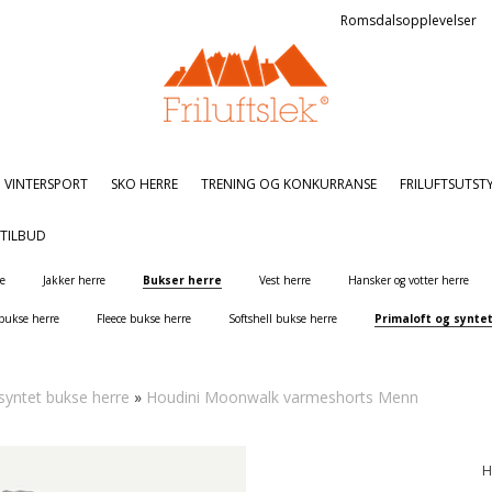
Romsdalsopplevelser
VINTERSPORT
SKO HERRE
TRENING OG KONKURRANSE
FRILUFTSUTST
TILBUD
re
Jakker herre
Bukser herre
Vest herre
Hansker og votter herre
 bukse herre
Fleece bukse herre
Softshell bukse herre
Primaloft og synte
syntet bukse herre
»
Houdini Moonwalk varmeshorts Menn
H