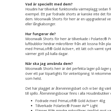
Vad är speciellt med dem?
Houdini har tillverkat funktionella värmeplagg sedan 
exempel. Ett par fodrade shorts är kanske inte det fö
dem. Moonwalk Shorts för herr är en uppgraderad vers
eller långkalsonger.
Hur fungerar de?
Moonwalk Shorts för herr är tillverkade i Polartec® P
luftbubblor hindrar mikrofibrer från att lossna från
med PrimaLoft® Gold Active+, ett lätt och varmt synte
värmer gott på kalla dagar.
När ska jag använda dem?
Moonwalk Shorts herr är det perfekta lager-på-lager-
över ett par löpartights för vinterlöpning. Vi rekomm
som helst.
Det här plagget är återvinningsbart och vi ber dig vänlig
till spillo. Återvinningsboxar finns i alla Houdinibutik
Fodrade med PrimaLoft® Gold Active+ 40g
Tillverkade Polartec® Power Air™ Light
Släpper 80% mindre mikrofibrer jämfört mot van