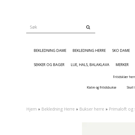
BEKLEDNING DAME
BEKLEDNING HERRE
SKO DAME
SEKKER OG BAGER
LUE, HALS, BALAKLAVA
MERKER
Fritidsklær her
Klatre og fritidsbukse
Skall
Hjem
»
Bekledning Herre
»
Bukser herre
»
Primaloft og 