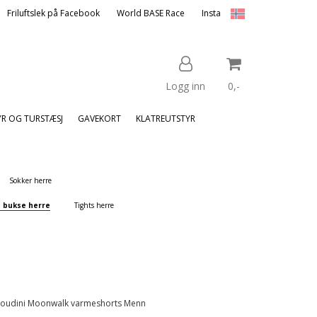
Friluftslek på Facebook
World BASE Race
Insta
Logg inn
0,-
YR OG TURSTÆSJ
GAVEKORT
KLATREUTSTYR
Nullstill
Sokker herre
Trykk ENTER for å søke
t bukse herre
Tights herre
oudini Moonwalk varmeshorts Menn