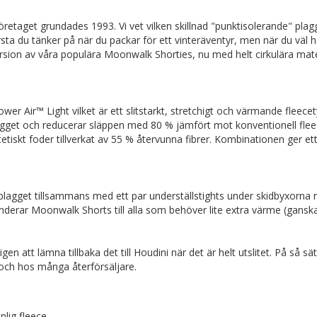
företaget grundades 1993. Vi vet vilken skillnad "punktisolerande" pl
rsta du tänker på när du packar för ett vinteräventyr, men när du väl
ion av våra populära Moonwalk Shorties, nu med helt cirkulära mater
ower Air™ Light vilket är ett slitstarkt, stretchigt och värmande flee
 plagget och reducerar släppen med 80 % jämfört mot konventionell fl
tiskt foder tillverkat av 55 % återvunna fibrer. Kombinationen ger ett
plagget tillsammans med ett par underställstights under skidbyxorna
enderar Moonwalk Shorts till alla som behöver lite extra värme (ganska
en att lämna tillbaka det till Houdini när det är helt utslitet. På så sät
er och hos många återförsäljare.
lig fleece