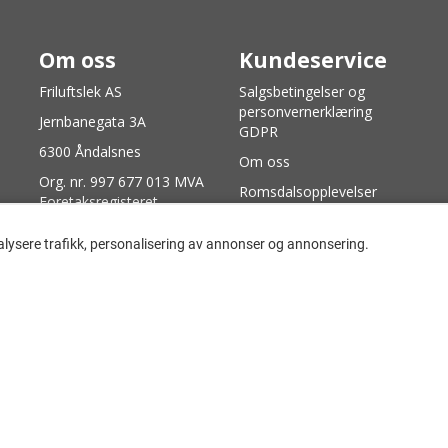
Om oss
Kundeservice
Friluftslek AS
Salgsbetingelser og
personvernerklæring
Jernbanegata 3A
GDPR
6300 Åndalsnes
Om oss
Org. nr. 997 677 013 MVA
Romsdalsopplevelser
Foretaksregisteret
World BASE Race
71222500
alysere trafikk, personalisering av annonser og annonsering.
info@friluftslek.no
© 2026 Friluftslek AS - Powered by
Mystore.no