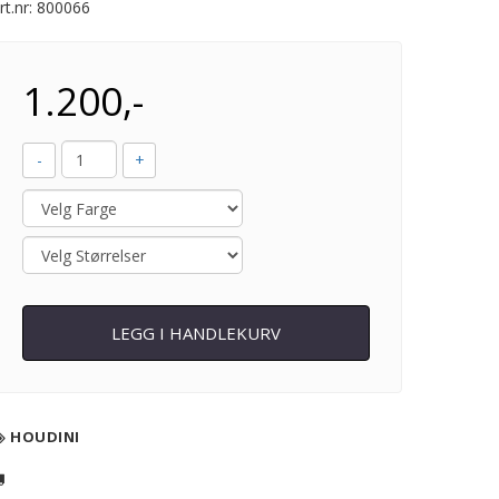
rt.nr:
800066
1.200,-
-
+
LEGG I HANDLEKURV
HOUDINI